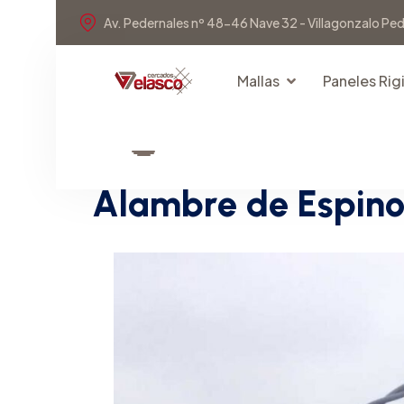
Av. Pedernales nº 48-46 Nave 32 - Villagonzalo Pe
Mallas
Paneles Rig
MALLAS
A
l
a
m
b
r
e
d
e
E
s
p
i
n