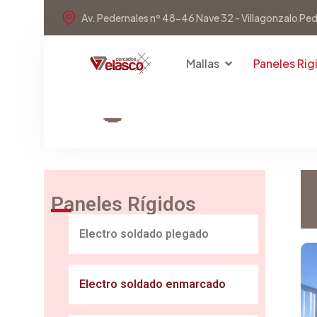
Av. Pedernales nº 48-46 Nave 32 - Villagonzalo Pe
Mallas
Paneles Rig
Paneles Rígidos
Electro soldado plegado
Electro soldado enmarcado