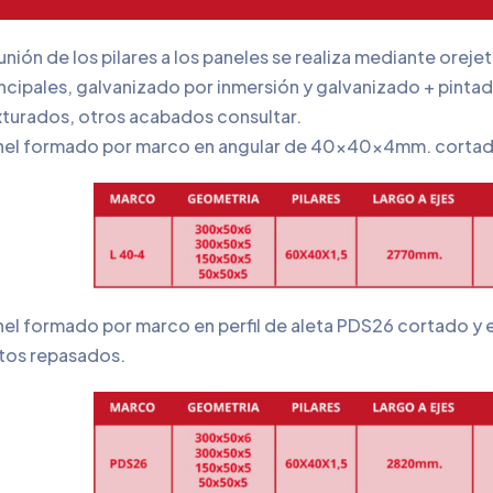
unión de los pilares a los paneles se realiza mediante ore
ncipales, galvanizado por inmersión y galvanizado + pinta
xturados, otros acabados consultar.
nel formado por marco en angular de 40x40x4mm. cortado
nel formado por marco en perfil de aleta PDS26 cortado y
stos repasados.