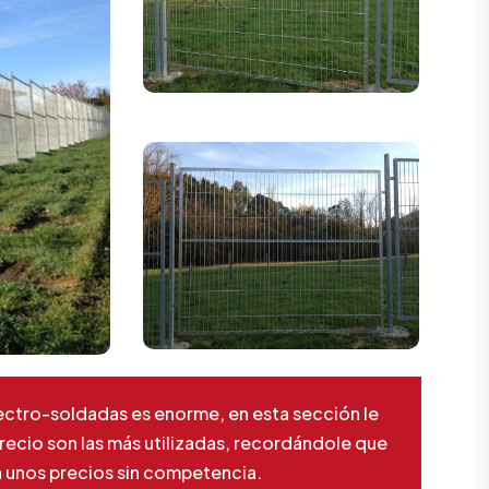
lectro-soldadas es enorme, en esta sección le
recio son las más utilizadas, recordándole que
 unos precios sin competencia.