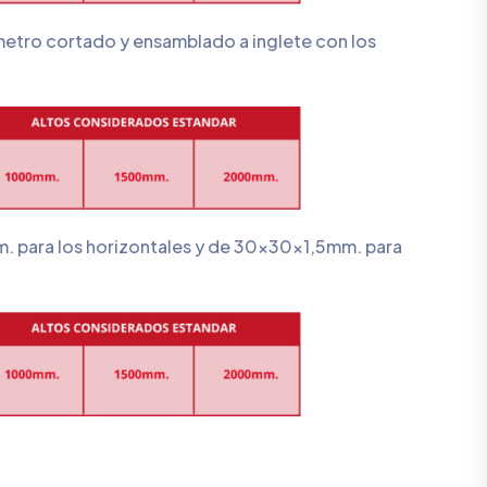
tro cortado y ensamblado a inglete con los
 para los horizontales y de 30x30x1,5mm. para