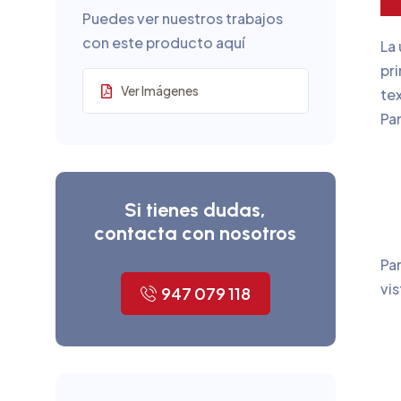
Puedes ver nuestros trabajos
con este producto aquí
La 
pri
Ver Imágenes
te
Pa
Si tienes dudas,
contacta con nosotros
Pa
vi
947 079 118