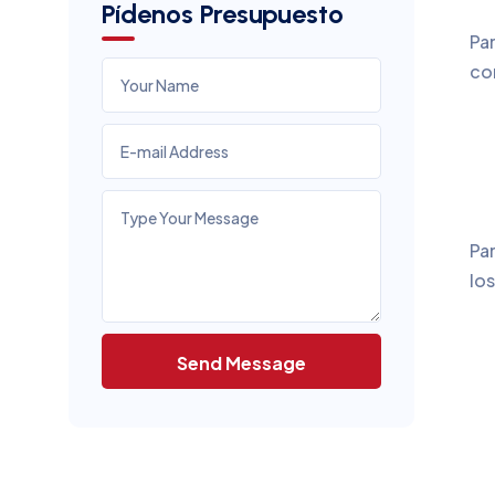
Pídenos Presupuesto
Pa
co
Pa
los
Send Message