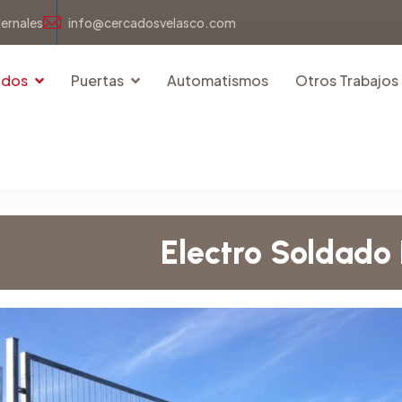
dernales
info@cercadosvelasco.com
idos
Puertas
Automatismos
Otros Trabajos
Electro Soldad