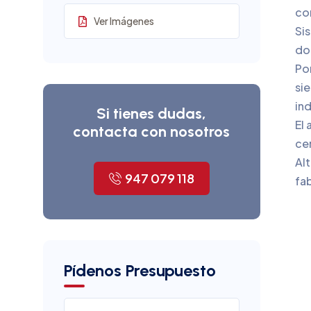
co
Ver Imágenes
Si
dob
Por
sie
in
Si tienes dudas,
El 
contacta con nosotros
ce
Alt
947 079 118
fab
Pídenos Presupuesto