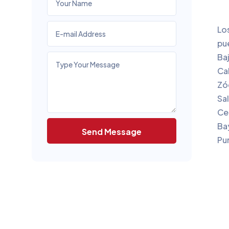
Lo
pu
Baj
Ca
Zó
Sal
Ce
Bay
Send Message
Pu