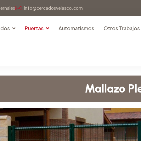
dernales
info@cercadosvelasco.com
idos
Puertas
Automatismos
Otros Trabajos
Mallazo P