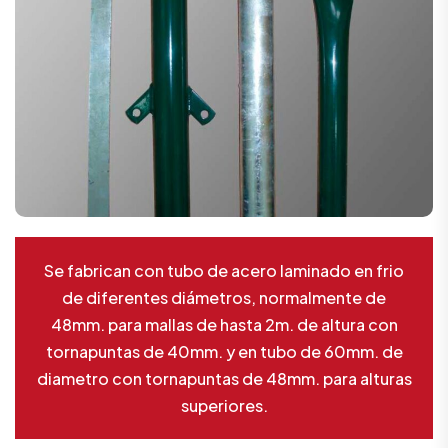
Se fabrican con tubo de acero laminado en frio
de diferentes diámetros, normalmente de
48mm. para mallas de hasta 2m. de altura con
tornapuntas de 40mm. y en tubo de 60mm. de
diametro con tornapuntas de 48mm. para alturas
superiores.