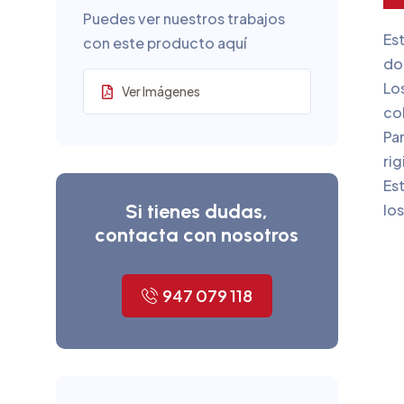
Puedes ver nuestros trabajos
Es
con este producto aquí
don
Lo
Ver Imágenes
col
Pa
rig
Est
Si tienes dudas,
los
contacta con nosotros
947 079 118