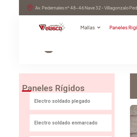
Av. Pedernales nº 48-46 Nave 32 - Villagonzalo Pe
Mallas
Paneles Rig
Paneles Rígidos
Electro soldado plegado
Electro soldado enmarcado