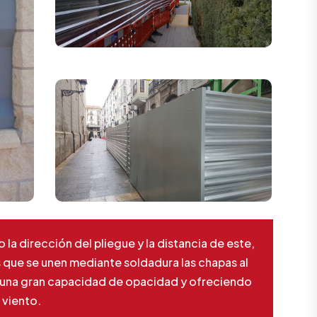
la dirección del pliegue y la distancia de este,
s que se unen mediante soldadura las chapas al
n una gran capacidad de opacidad y ofreciendo
 viento.