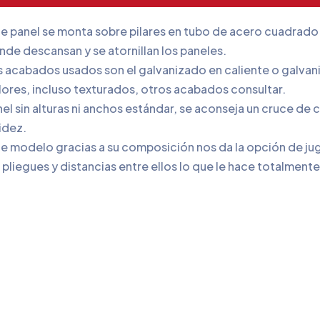
te panel se monta sobre pilares en tubo de acero cuadrad
de descansan y se atornillan los paneles.
s acabados usados son el galvanizado en caliente o galvan
ores, incluso texturados, otros acabados consultar.
nel sin alturas ni anchos estándar, se aconseja un cruce d
idez.
e modelo gracias a su composición nos da la opción de jug
 pliegues y distancias entre ellos lo que le hace totalment