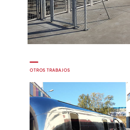
O
T
R
O
S
T
R
A
B
A
J
O
S