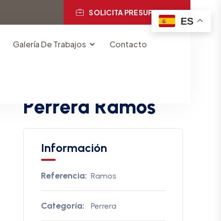
SOLICITA PRESUPUESTO
ES
Galería De Trabajos
Contacto
CERCADOS VELASCO
P
e
r
r
e
r
a
R
a
m
o
s
Información
Referencia:
Ramos
Categoría:
Perrera