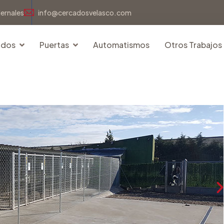
dernales
info@cercadosvelasco.com
idos
Puertas
Automatismos
Otros Trabajos