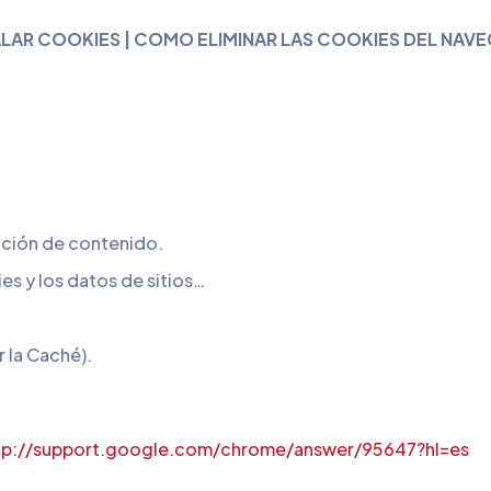
LAR COOKIES |
COMO ELIMINAR LAS COOKIES DEL NAV
ración de contenido.
ies y los datos de sitios…
r la Caché).
tp://support.google.com/chrome/answer/95647?hl=es