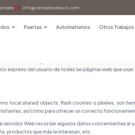
dernales
info@cercadosvelasco.com
idos
Puertas
Automatismos
Otros Trabajos
ficación de la “Ley de Servicios de la Sociedad de la Inf
nto expreso del usuario de todas las páginas web que usan
omo local shared objects, flash
cookies
o píxeles, son he
isitantes, así como para ofrecer un correcto funcionamient
al servidor Web recordar algunos datos concernientes al us
ña, productos que más le interesan, etc.