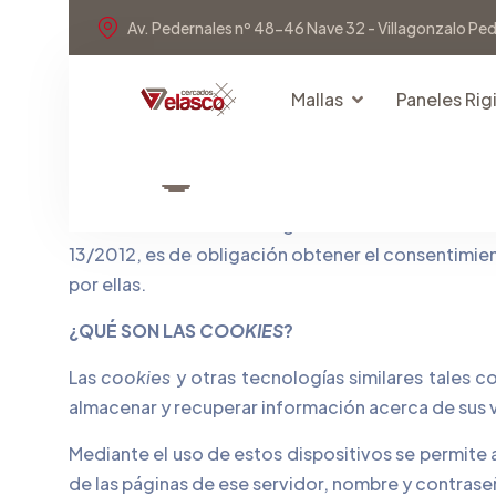
Av. Pedernales nº 48-46 Nave 32 - Villagonzalo Pe
Mallas
Paneles Rig
[vc_row][vc_column][vc_column_text]
INFORMACIÓN SOBRE
COOKIES
Debido a la entrada en vigor de la referente modi
13/2012, es de obligación obtener el consentimie
por ellas.
¿QUÉ SON LAS
COOKIES
?
Las
cookies
y otras tecnologías similares tales c
almacenar y recuperar información acerca de sus v
Mediante el uso de estos dispositivos se permite 
de las páginas de ese servidor, nombre y contrase