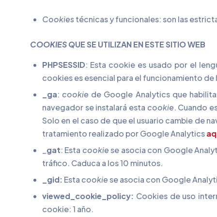
Cookies
técnicas y funcionales: son las estric
COOKIES
QUE SE UTILIZAN EN ESTE SITIO WEB
PHPSESSID
: Esta cookie es usado por el len
cookies es esencial para el funcionamiento de 
_ga
:
cookie
de Google Analytics que habilita 
navegador se instalará esta
cookie
. Cuando es
Solo en el caso de que el usuario cambie de na
tratamiento realizado por Google Analytics
aq
_
gat
: Esta
cookie
se asocia con Google Analytic
tráfico. Caduca a los 10 minutos.
_gid:
Esta
cookie
se asocia con Google Analytics
viewed_cookie_policy:
Cookies de uso intern
cookie: 1 año.