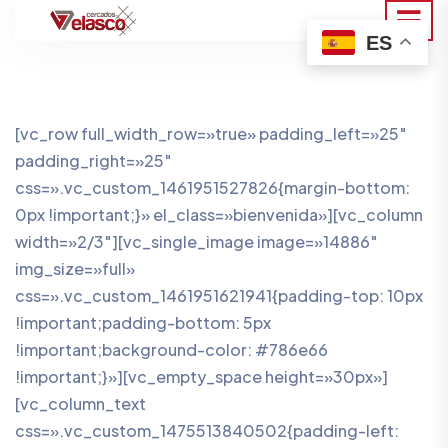
ES
[vc_row full_width_row=»true» padding_left=»25″
padding_right=»25″
css=».vc_custom_1461951527826{margin-bottom:
0px !important;}» el_class=»bienvenida»][vc_column
width=»2/3″][vc_single_image image=»14886″
img_size=»full»
css=».vc_custom_1461951621941{padding-top: 10px
!important;padding-bottom: 5px
!important;background-color: #786e66
!important;}»][vc_empty_space height=»30px»]
[vc_column_text
css=».vc_custom_1475513840502{padding-left: