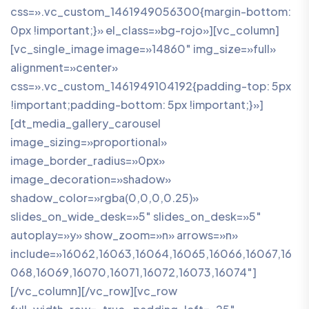
css=».vc_custom_1461949056300{margin-bottom:
0px !important;}» el_class=»bg-rojo»][vc_column]
[vc_single_image image=»14860″ img_size=»full»
alignment=»center»
css=».vc_custom_1461949104192{padding-top: 5px
!important;padding-bottom: 5px !important;}»]
[dt_media_gallery_carousel
image_sizing=»proportional»
image_border_radius=»0px»
image_decoration=»shadow»
shadow_color=»rgba(0,0,0,0.25)»
slides_on_wide_desk=»5″ slides_on_desk=»5″
autoplay=»y» show_zoom=»n» arrows=»n»
include=»16062,16063,16064,16065,16066,16067,16
068,16069,16070,16071,16072,16073,16074″]
[/vc_column][/vc_row][vc_row