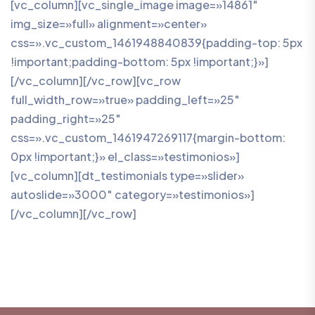
[vc_column][vc_single_image image=»14861″
img_size=»full» alignment=»center»
css=».vc_custom_1461948840839{padding-top: 5px
!important;padding-bottom: 5px !important;}»]
[/vc_column][/vc_row][vc_row
full_width_row=»true» padding_left=»25″
padding_right=»25″
css=».vc_custom_1461947269117{margin-bottom:
0px !important;}» el_class=»testimonios»]
[vc_column][dt_testimonials type=»slider»
autoslide=»3000″ category=»testimonios»]
[/vc_column][/vc_row]