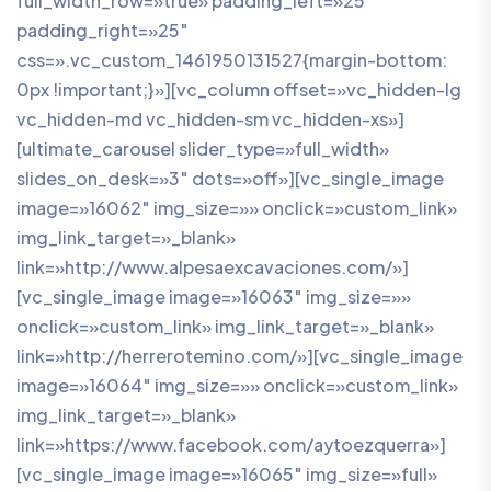
full_width_row=»true» padding_left=»25″
padding_right=»25″
css=».vc_custom_1461950131527{margin-bottom:
0px !important;}»][vc_column offset=»vc_hidden-lg
vc_hidden-md vc_hidden-sm vc_hidden-xs»]
[ultimate_carousel slider_type=»full_width»
slides_on_desk=»3″ dots=»off»][vc_single_image
image=»16062″ img_size=»» onclick=»custom_link»
img_link_target=»_blank»
link=»http://www.alpesaexcavaciones.com/»]
[vc_single_image image=»16063″ img_size=»»
onclick=»custom_link» img_link_target=»_blank»
link=»http://herrerotemino.com/»][vc_single_image
image=»16064″ img_size=»» onclick=»custom_link»
img_link_target=»_blank»
link=»https://www.facebook.com/aytoezquerra»]
[vc_single_image image=»16065″ img_size=»full»