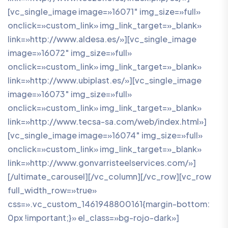
[vc_single_image image=»16071″ img_size=»full»
onclick=»custom_link» img_link_target=»_blank»
link=»http://www.aldesa.es/»][vc_single_image
image=»16072″ img_size=»full»
onclick=»custom_link» img_link_target=»_blank»
link=»http://www.ubiplast.es/»][vc_single_image
image=»16073″ img_size=»full»
onclick=»custom_link» img_link_target=»_blank»
link=»http://www.tecsa-sa.com/web/index.html»]
[vc_single_image image=»16074″ img_size=»full»
onclick=»custom_link» img_link_target=»_blank»
link=»http://www.gonvarristeelservices.com/»]
[/ultimate_carousel][/vc_column][/vc_row][vc_row
full_width_row=»true»
css=».vc_custom_1461948800161{margin-bottom:
0px !important;}» el_class=»bg-rojo-dark»]